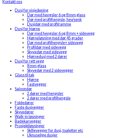
Kontakt oss
Dusj for nisjeåpning
Dør med hengsler 6 og 8 mm glass
Dør med profilhengsle, hev/senk
Dusjdør med profilramme
Dusj for hjørne
Dør med hengsler 6 og 8 mm + sidevegg
Hjørneløsning med dør 45 grader
Dør med profilhengsle+ sidevegg
Profildør med sidevegg
Skyvedør med sidevegg
Hjørnedusj med 2 dører
Dusj for rett vegg
8 mm glass
Skyvedør med 2 sidevegger
Glass til tak
Hjørne
Fastvegger
Saloondør
2 dører med hengsler
2 dører med profilhengsle
Foldedører
Faste dusjvegger
Skyvedører
Walk-in løsninger
Badekarvegger
Prosjektløsninger
Skillevegger for dusj, toaletter etc
Uknuselige dusjer