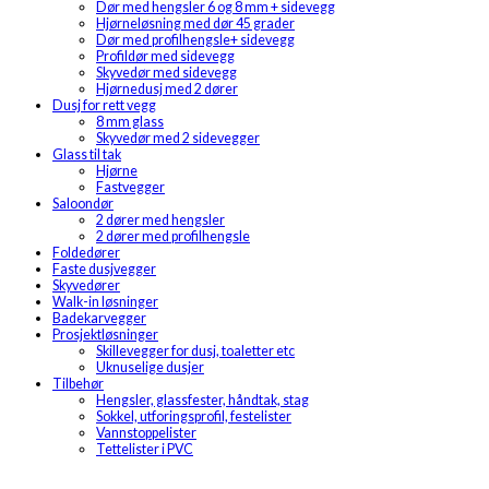
Dør med hengsler 6 og 8 mm + sidevegg
Hjørneløsning med dør 45 grader
Dør med profilhengsle+ sidevegg
Profildør med sidevegg
Skyvedør med sidevegg
Hjørnedusj med 2 dører
Dusj for rett vegg
8 mm glass
Skyvedør med 2 sidevegger
Glass til tak
Hjørne
Fastvegger
Saloondør
2 dører med hengsler
2 dører med profilhengsle
Foldedører
Faste dusjvegger
Skyvedører
Walk-in løsninger
Badekarvegger
Prosjektløsninger
Skillevegger for dusj, toaletter etc
Uknuselige dusjer
Tilbehør
Hengsler, glassfester, håndtak, stag
Sokkel, utforingsprofil, festelister
Vannstoppelister
Tettelister i PVC