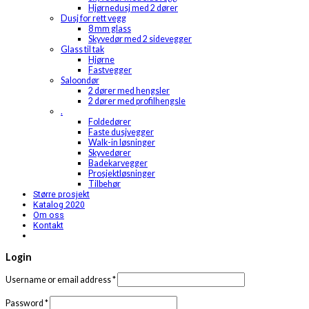
Hjørnedusj med 2 dører
Dusj for rett vegg
8 mm glass
Skyvedør med 2 sidevegger
Glass til tak
Hjørne
Fastvegger
Saloondør
2 dører med hengsler
2 dører med profilhengsle
.
Foldedører
Faste dusjvegger
Walk-in løsninger
Skyvedører
Badekarvegger
Prosjektløsninger
Tilbehør
Større prosjekt
Katalog 2020
Om oss
Kontakt
Login
Username or email address
*
Password
*