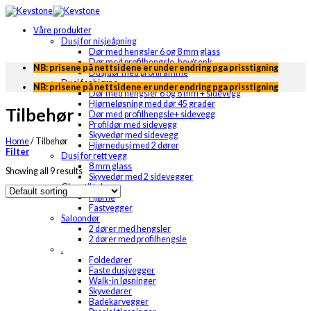
Skip
to
Våre produkter
content
Dusj for nisjeåpning
Dør med hengsler 6 og 8 mm glass
Dør med profilhengsle, hev/senk
NB: prisene på nettsidene er under endring pga prisstigning
Dusjdør med profilramme
Dusj for hjørne
NB: prisene på nettsidene er under endring pga prisstigning
Dør med hengsler 6 og 8 mm + sidevegg
Hjørneløsning med dør 45 grader
Tilbehør
Dør med profilhengsle+ sidevegg
Profildør med sidevegg
Skyvedør med sidevegg
Home
/
Tilbehør
Hjørnedusj med 2 dører
Filter
Dusj for rett vegg
8 mm glass
Showing all 9 results
Skyvedør med 2 sidevegger
Glass til tak
Hjørne
Fastvegger
Saloondør
2 dører med hengsler
2 dører med profilhengsle
.
Foldedører
Faste dusjvegger
Walk-in løsninger
Skyvedører
Badekarvegger