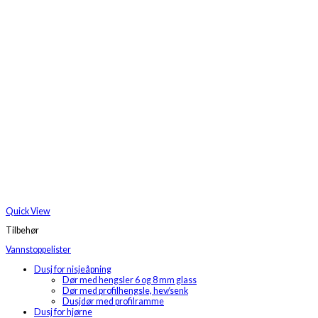
Quick View
Tilbehør
Vannstoppelister
Dusj for nisjeåpning
Dør med hengsler 6 og 8 mm glass
Dør med profilhengsle, hev/senk
Dusjdør med profilramme
Dusj for hjørne