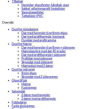
Tilbehør
Hengsler, glassfester, håndtak, stag
Sokkel, utforingsprofil, festelister
Vannstoppelister
Tettelister i PVC
Oversikt
Dusj for nisjeåpning
Dør med hengsler 6 og 8 mm glass
Dør med profilhengsle, hev/senk
Dusjdør med profilramme
Dusj for hjørne
Dør med hengsler 6 og 8 mm + sidevegg
Hjørneløsning med dør 45 grader
Dør med profilhengsle+ sidevegg
Profildør med sidevegg
Skyvedør med sidevegg
Hjørnedusj med 2 dører
Dusj for rett vegg
8 mm glass
Skyvedør med 2 sidevegger
Glass til tak
Hjørne
Fastvegger
Saloondør
2 dører med hengsler
2 dører med profilhengsle
Foldedører
Faste dusjvegger