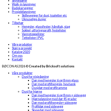
Skyvedører
Walk-in løsninger
Badekarvegger
Prosjektløsninger
Skillevegger for dusj, toaletter etc
Uknuselige dusjer
Tilbehør
Hengsler, glassfester, håndtak, stag
Sokkel, utforingsprofil, festelister
Vannstoppelister
Tettelister i PVC
Våre produkter
Større prosjekt
Katalog 2020
Om oss
Kontakt
BØCON AS 2026 ©
Created by Bricksoft solutions
Våre produkter
Dusj for nisjeåpning
Dør med hengsler 6 og 8 mm glass
Dør med profilhengsle, hev/senk
Dusjdør med profilramme
Dusj for hjørne
Dør med hengsler 6 og 8 mm + sidevegg
Hjørneløsning med dør 45 grader
Dør med profilhengsle+ sidevegg
Profildør med sidevegg
Skyvedør med sidevegg