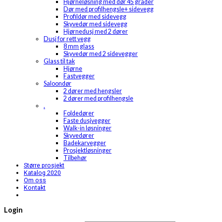
Hjørneløsning med dør 45 grader
Dør med profilhengsle+ sidevegg
Profildør med sidevegg
Skyvedør med sidevegg
Hjørnedusj med 2 dører
Dusj for rett vegg
8 mm glass
Skyvedør med 2 sidevegger
Glass til tak
Hjørne
Fastvegger
Saloondør
2 dører med hengsler
2 dører med profilhengsle
.
Foldedører
Faste dusjvegger
Walk-in løsninger
Skyvedører
Badekarvegger
Prosjektløsninger
Tilbehør
Større prosjekt
Katalog 2020
Om oss
Kontakt
Login