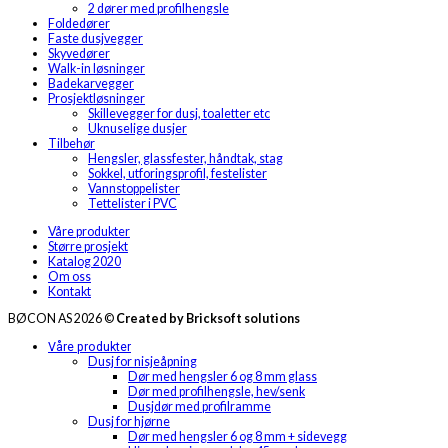
2 dører med profilhengsle
Foldedører
Faste dusjvegger
Skyvedører
Walk-in løsninger
Badekarvegger
Prosjektløsninger
Skillevegger for dusj, toaletter etc
Uknuselige dusjer
Tilbehør
Hengsler, glassfester, håndtak, stag
Sokkel, utforingsprofil, festelister
Vannstoppelister
Tettelister i PVC
Våre produkter
Større prosjekt
Katalog 2020
Om oss
Kontakt
BØCON AS 2026 ©
Created by Bricksoft solutions
Våre produkter
Dusj for nisjeåpning
Dør med hengsler 6 og 8 mm glass
Dør med profilhengsle, hev/senk
Dusjdør med profilramme
Dusj for hjørne
Dør med hengsler 6 og 8 mm + sidevegg