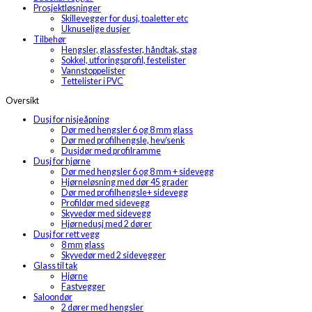
Prosjektløsninger
Skillevegger for dusj, toaletter etc
Uknuselige dusjer
Tilbehør
Hengsler, glassfester, håndtak, stag
Sokkel, utforingsprofil, festelister
Vannstoppelister
Tettelister i PVC
Oversikt
Dusj for nisjeåpning
Dør med hengsler 6 og 8 mm glass
Dør med profilhengsle, hev/senk
Dusjdør med profilramme
Dusj for hjørne
Dør med hengsler 6 og 8 mm + sidevegg
Hjørneløsning med dør 45 grader
Dør med profilhengsle+ sidevegg
Profildør med sidevegg
Skyvedør med sidevegg
Hjørnedusj med 2 dører
Dusj for rett vegg
8 mm glass
Skyvedør med 2 sidevegger
Glass til tak
Hjørne
Fastvegger
Saloondør
2 dører med hengsler