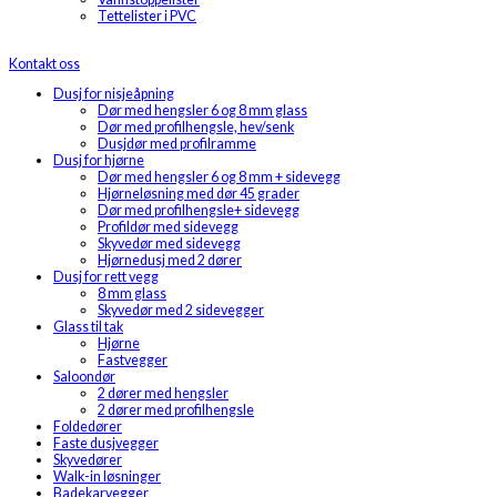
Tettelister i PVC
Kontakt oss
Dusj for nisjeåpning
Dør med hengsler 6 og 8 mm glass
Dør med profilhengsle, hev/senk
Dusjdør med profilramme
Dusj for hjørne
Dør med hengsler 6 og 8 mm + sidevegg
Hjørneløsning med dør 45 grader
Dør med profilhengsle+ sidevegg
Profildør med sidevegg
Skyvedør med sidevegg
Hjørnedusj med 2 dører
Dusj for rett vegg
8 mm glass
Skyvedør med 2 sidevegger
Glass til tak
Hjørne
Fastvegger
Saloondør
2 dører med hengsler
2 dører med profilhengsle
Foldedører
Faste dusjvegger
Skyvedører
Walk-in løsninger
Badekarvegger