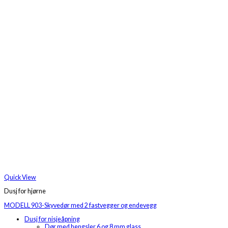
Quick View
Dusj for hjørne
MODELL 903-Skyvedør med 2 fastvegger og endevegg
Dusj for nisjeåpning
Dør med hengsler 6 og 8 mm glass