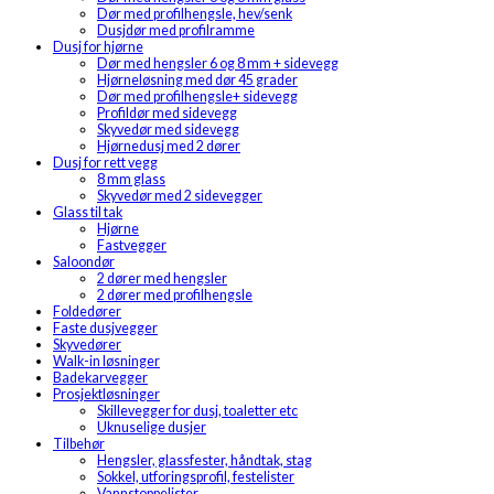
Dør med profilhengsle, hev/senk
Dusjdør med profilramme
Dusj for hjørne
Dør med hengsler 6 og 8 mm + sidevegg
Hjørneløsning med dør 45 grader
Dør med profilhengsle+ sidevegg
Profildør med sidevegg
Skyvedør med sidevegg
Hjørnedusj med 2 dører
Dusj for rett vegg
8 mm glass
Skyvedør med 2 sidevegger
Glass til tak
Hjørne
Fastvegger
Saloondør
2 dører med hengsler
2 dører med profilhengsle
Foldedører
Faste dusjvegger
Skyvedører
Walk-in løsninger
Badekarvegger
Prosjektløsninger
Skillevegger for dusj, toaletter etc
Uknuselige dusjer
Tilbehør
Hengsler, glassfester, håndtak, stag
Sokkel, utforingsprofil, festelister
Vannstoppelister