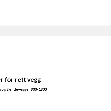
 for rett vegg
m og 2 endevegger 900×1900.