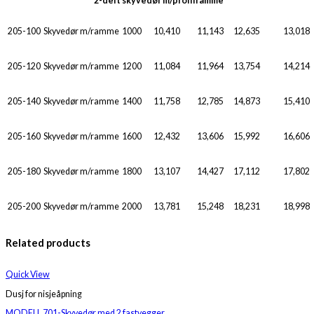
2-delt skyvedør m/profilramme
205-100
Skyvedør m/ramme
1000
10,410
11,143
12,635
13,018
205-120
Skyvedør m/ramme
1200
11,084
11,964
13,754
14,214
205-140
Skyvedør m/ramme
1400
11,758
12,785
14,873
15,410
205-160
Skyvedør m/ramme
1600
12,432
13,606
15,992
16,606
205-180
Skyvedør m/ramme
1800
13,107
14,427
17,112
17,802
205-200
Skyvedør m/ramme
2000
13,781
15,248
18,231
18,998
Related products
Quick View
Dusj for nisjeåpning
MODELL 701-Skyvedør med 2 fastvegger