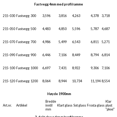
Fastvegg 4mm med profilramme
215-030
Fastvegg
300
3,596
3,816
4,263
4,378
3,718
215-050
Fastvegg
500
4,483
4,850
5,596
5,787
4,687
215-070
Fastvegg
700
4,986
5,499
6,543
6,811
5,271
215-090
Fastvegg
900
6,446
7,106
8,449
8,794
6,814
215-100
Fastvegg
1000
6,697
7,431
8,922
9,306
7,106
215-120
Fastvegg
1200
8,064
8,944
10,734
11,194
8,554
Høyde 1900mm
Bredde
Klar
Art.nr.
Artikkel
inntil
Klart glass
Sot glass
Frosta glass
plast
mm
"plexi"