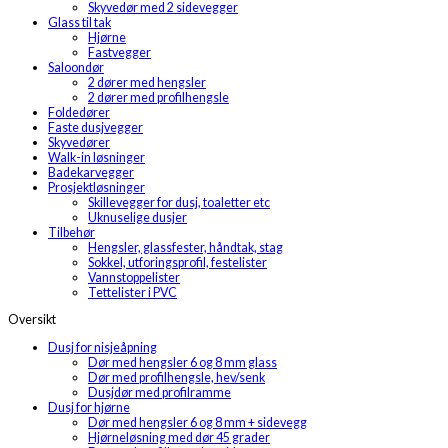
Skyvedør med 2 sidevegger
Glass til tak
Hjørne
Fastvegger
Saloondør
2 dører med hengsler
2 dører med profilhengsle
Foldedører
Faste dusjvegger
Skyvedører
Walk-in løsninger
Badekarvegger
Prosjektløsninger
Skillevegger for dusj, toaletter etc
Uknuselige dusjer
Tilbehør
Hengsler, glassfester, håndtak, stag
Sokkel, utforingsprofil, festelister
Vannstoppelister
Tettelister i PVC
Oversikt
Dusj for nisjeåpning
Dør med hengsler 6 og 8 mm glass
Dør med profilhengsle, hev/senk
Dusjdør med profilramme
Dusj for hjørne
Dør med hengsler 6 og 8 mm + sidevegg
Hjørneløsning med dør 45 grader