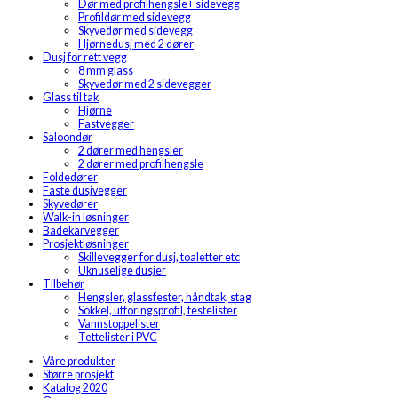
Dør med profilhengsle+ sidevegg
Profildør med sidevegg
Skyvedør med sidevegg
Hjørnedusj med 2 dører
Dusj for rett vegg
8 mm glass
Skyvedør med 2 sidevegger
Glass til tak
Hjørne
Fastvegger
Saloondør
2 dører med hengsler
2 dører med profilhengsle
Foldedører
Faste dusjvegger
Skyvedører
Walk-in løsninger
Badekarvegger
Prosjektløsninger
Skillevegger for dusj, toaletter etc
Uknuselige dusjer
Tilbehør
Hengsler, glassfester, håndtak, stag
Sokkel, utforingsprofil, festelister
Vannstoppelister
Tettelister i PVC
Våre produkter
Større prosjekt
Katalog 2020