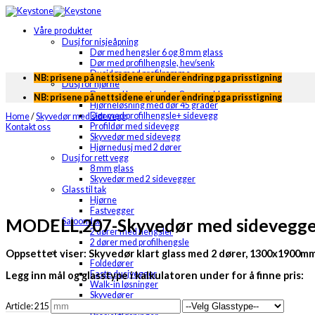
Skip
to
Våre produkter
content
Dusj for nisjeåpning
Dør med hengsler 6 og 8 mm glass
Dør med profilhengsle, hev/senk
Dusjdør med profilramme
NB: prisene på nettsidene er under endring pga prisstigning
Dusj for hjørne
Dør med hengsler 6 og 8 mm + sidevegg
NB: prisene på nettsidene er under endring pga prisstigning
Hjørneløsning med dør 45 grader
Dør med profilhengsle+ sidevegg
Home
/
Skyvedør med sidevegg
Profildør med sidevegg
Kontakt oss
Skyvedør med sidevegg
Hjørnedusj med 2 dører
Dusj for rett vegg
8 mm glass
Skyvedør med 2 sidevegger
Glass til tak
Hjørne
Fastvegger
MODELL 207-Skyvedør med sidevegger
Saloondør
2 dører med hengsler
2 dører med profilhengsle
Oppsettet viser: Skyvedør klart glass med 2 dører, 1300x1900m
.
Foldedører
Faste dusjvegger
Legg inn mål og glasstype i kalkulatoren under for å finne pris:
Walk-in løsninger
Skyvedører
Badekarvegger
Article: 215