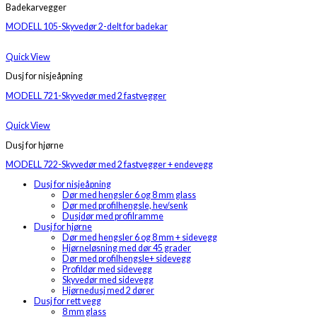
Badekarvegger
MODELL 105-Skyvedør 2-delt for badekar
Quick View
Dusj for nisjeåpning
MODELL 721-Skyvedør med 2 fastvegger
Quick View
Dusj for hjørne
MODELL 722-Skyvedør med 2 fastvegger + endevegg
Dusj for nisjeåpning
Dør med hengsler 6 og 8 mm glass
Dør med profilhengsle, hev/senk
Dusjdør med profilramme
Dusj for hjørne
Dør med hengsler 6 og 8 mm + sidevegg
Hjørneløsning med dør 45 grader
Dør med profilhengsle+ sidevegg
Profildør med sidevegg
Skyvedør med sidevegg
Hjørnedusj med 2 dører
Dusj for rett vegg
8 mm glass