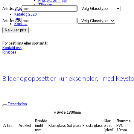
Prosjektløsninger
Tilbehør
Article: 215
Større prosjekt
Katalog 2020
Om oss
Article: 205
Kontakt
Kalkuler pris
For bestilling eller spørsmål:
Kontakt oss
Ring oss
Bilder og oppsett er kun eksempler, - med Keyston
Description
Høyde 1900mm
Bredde
Klar
Skumma
Art.nr.
Artikkel
inntil
Klart glass
Sot glass
Frosta glass
plast
PVC
mm
"plexi"
10mm